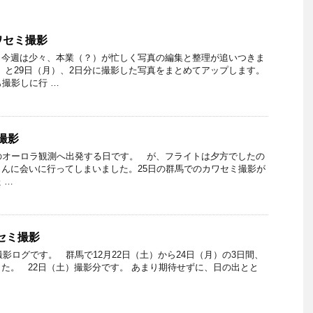
カワセミ撮影
。今週は少々、本業（？）が忙しく写真の編集と整理が追いつきま
日）と29日（月）、2日分に撮影した写真をまとめてアップします。
も撮影しに行 …
ミ撮影
のオーロラ観測へ出発する日です。 が、フライトは夕方でしたの
んに会いに行ってしまいました。25日の群馬でのカワセミ撮影が
 …
ワセミ撮影
撮影ログです。 群馬で12月22日（土）から24日（月）の3日間、
た。 22日（土）撮影分です。 あまり期待せずに、日の出とと