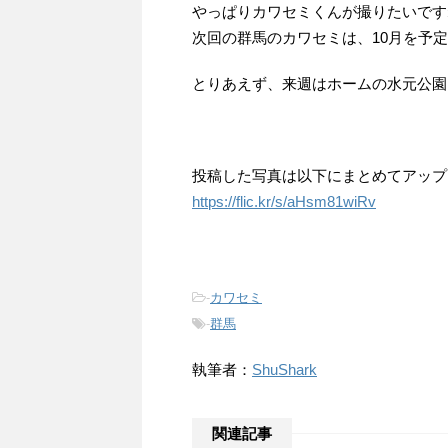
やっぱりカワセミくんが撮りたいです
次回の群馬のカワセミは、10月を予
とりあえず、来週はホームの水元公園
投稿した写真は以下にまとめてアップ
https://flic.kr/s/aHsm81wiRv
-
カワセミ
-
群馬
執筆者：
ShuShark
関連記事