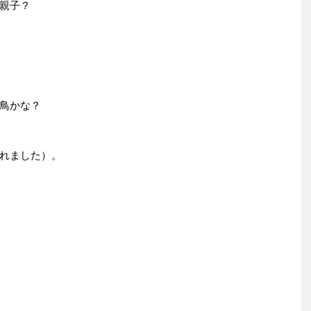
親子？
鳥かな？
れました）。