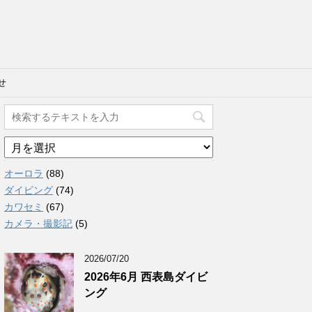
せ
ア
ー
カ
オーロラ
(88)
イ
ダイビング
(74)
ブ
カワセミ
(67)
カメラ・撮影記
(5)
2026/07/20
2026年6月 西表島ダイビ
ング