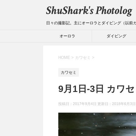
ShuShark's Photolog
日々の撮影記。主にオーロラとダイビング（以前
オーロラ
ダイビング
HOME
>
カワセミ
>
カワセミ
9月1日-3日 カワ
投稿日：2017年9月4日 更新日：
2018年6月3日