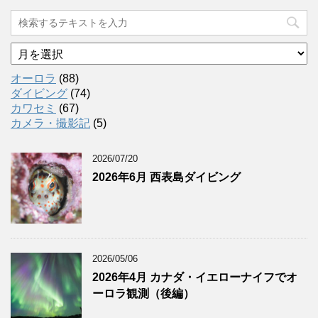
ア
ー
カ
オーロラ
(88)
イ
ダイビング
(74)
ブ
カワセミ
(67)
カメラ・撮影記
(5)
2026/07/20
2026年6月 西表島ダイビング
2026/05/06
2026年4月 カナダ・イエローナイフでオ
ーロラ観測（後編）