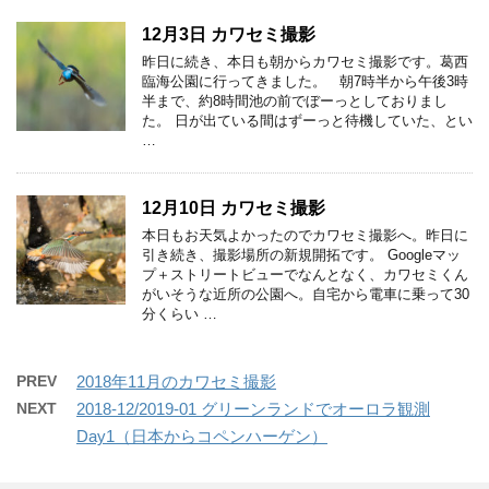
12月3日 カワセミ撮影
昨日に続き、本日も朝からカワセミ撮影です。葛西
臨海公園に行ってきました。 朝7時半から午後3時
半まで、約8時間池の前でぼーっとしておりまし
た。 日が出ている間はずーっと待機していた、とい
…
12月10日 カワセミ撮影
本日もお天気よかったのでカワセミ撮影へ。昨日に
引き続き、撮影場所の新規開拓です。 Googleマッ
プ＋ストリートビューでなんとなく、カワセミくん
がいそうな近所の公園へ。自宅から電車に乗って30
分くらい …
PREV
2018年11月のカワセミ撮影
NEXT
2018-12/2019-01 グリーンランドでオーロラ観測
Day1（日本からコペンハーゲン）