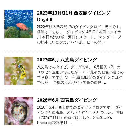
2023年10月/11月 西表島ダイビング
Day4-6
2023年秋の西表島でのダイビングログ、後半です。
前半はこちら。 ダイビング 4日目 1本目：クイラ
川 本日も汽水域（河口）スタート。 マングローブ
の根本にいたタカノハハゼ。 ヒレの開 …
2023年6月 八丈島ダイビング
八丈島でのダイビングログです。 6月恒例（?）の
ユウゼン玉狙いでしたが・・・ 最初の画像が違うの
でお察しです(^_^;) 今回は3日間のダイビング日程
でした。 台風のうねりやらで島の西側 …
2026年6月 西表島ダイビング
2026年6月、西表島でのダイビングログです。 ダイ
ビングと西表島、どちらも約半年ぶりでした。 前回
（2025年11月）のログはこちら↓ ShuShark's
Photolog2025年11 …