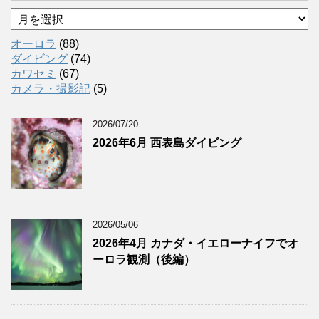
ア
ー
カ
オーロラ
(88)
イ
ダイビング
(74)
ブ
カワセミ
(67)
カメラ・撮影記
(5)
2026/07/20
2026年6月 西表島ダイビング
2026/05/06
2026年4月 カナダ・イエローナイフでオ
ーロラ観測（後編）