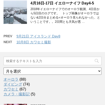
4月16日-17日 イエローナイフ Day4-5
2018年イエローナイフでのオーロラ観測、4日目か
ら5日目のログです。 トップ画像がオーロラでは
ない&2日分まとめる=オーロラ見られなかった、と
いうことです。。2日間とも天気が悪 …
PREV
9月21日 アイスランド Day8
NEXT
10月8日 カワセミ撮影
ア
ー
カ
オーロラ
(88)
イ
ダイビング
(74)
ブ
カワセミ
(67)
カメラ・撮影記
(5)