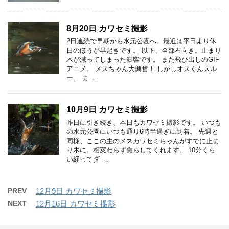
8月20日 カワセミ撮影
2日連続で早朝から水元公園へ。最近は平日より休
日のほうが早起きです。 以下、全部右向き。止まり
木が減ってしまった影響です。 また飛び出しのGIF
アニメ。 メスちゃん大興奮！ しかしオスくんスル
ー。 ま …
10月9日 カワセミ撮影
昨日に引き続き、本日もカワセミ撮影です。 いつも
の水元公園にいつも通り6時半過ぎに到着。 先週と
同様、ここの主のメスカワセミちゃんがすでに止ま
り木に。相変わらず焦らしてくれます。 10分くら
い経ってダ …
PREV
12月9日 カワセミ撮影
NEXT
12月16日 カワセミ撮影