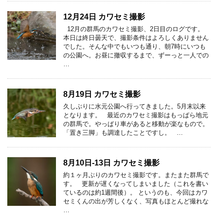
12月24日 カワセミ撮影
12月の群馬のカワセミ撮影、2日目のログです。
本日は終日曇天で、撮影条件はよろしくありません
でした。そんな中でもいつも通り、朝7時にいつも
の公園へ。お昼に撤収するまで、ずーっと一人での
…
8月19日 カワセミ撮影
久しぶりに水元公園へ行ってきました。5月末以来
となります。 最近のカワセミ撮影はもっぱら地元
の群馬で。やっぱり車があると移動が楽なもので。
「置き三脚」も調達したことですし。 …
8月10日-13日 カワセミ撮影
約１ヶ月ぶりのカワセミ撮影です。またまた群馬で
す。 更新が遅くなってしまいました（これを書い
ているのは約1週間後）。 というのも、今回はカワ
セミくんの出が芳しくなく、写真もほとんど撮れな
…