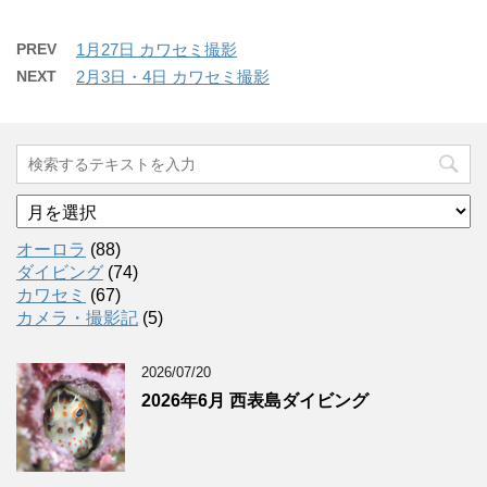
PREV
1月27日 カワセミ撮影
NEXT
2月3日・4日 カワセミ撮影
ア
ー
カ
オーロラ
(88)
イ
ダイビング
(74)
ブ
カワセミ
(67)
カメラ・撮影記
(5)
2026/07/20
2026年6月 西表島ダイビング