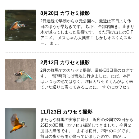
8月20日 カワセミ撮影
2日連続で早朝から水元公園へ。最近は平日より休
日のほうが早起きです。 以下、全部右向き。止まり
木が減ってしまった影響です。 また飛び出しのGIF
アニメ。 メスちゃん大興奮！ しかしオスくんスル
ー。 ま …
2月12日 カワセミ撮影
2月の群馬でのカワセミ撮影、最終日3日目のログで
す。 朝7時前には現地に行きました。ただ、本日
はいつもの池ではなく、昨日カワセミくんがよく来
ていた辺りに寄ってみることに。 すぐにカワセミ
…
11月23日 カワセミ撮影
またもや群馬の実家に帰り、近所の公園で23日から
25日の3日間、カワセミ撮影してきました。今月２
度目の帰省です。 まずは初日、23日のログです。
前日の夜から雨が降っていましたので、雨が …