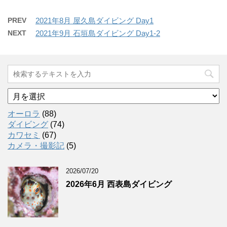
PREV
2021年8月 屋久島ダイビング Day1
NEXT
2021年9月 石垣島ダイビング Day1-2
ア
ー
カ
オーロラ
(88)
イ
ダイビング
(74)
ブ
カワセミ
(67)
カメラ・撮影記
(5)
2026/07/20
2026年6月 西表島ダイビング