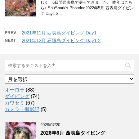
じく、6日間西表島で潜ってきました。 昨年はこち
ら↓ ShuShark's Photolog2022年5月 西表島ダイビン
グ Day1-2 …
PREV
2021年11月 西表島ダイビング Day1
NEXT
2021年12月 石垣島ダイビング Day1-2
ア
ー
カ
オーロラ
(88)
イ
ダイビング
(74)
ブ
カワセミ
(67)
カメラ・撮影記
(5)
2026/07/20
2026年6月 西表島ダイビング