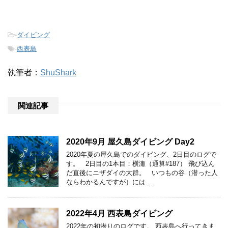
-
ダイビング
-
西表島
執筆者：
ShuShark
関連記事
2020年9月 屋久島ダイビング Day2
2020年夏の屋久島でのダイビング、2日目のログで
す。 2日目の1本目：横瀬（通算#187） 飛び込ん
だ直後にニザダイの大群。 いつもの谷（潜った人
ならわかるんですが）には …
2022年4月 西表島ダイビング
2022年の初潜りのログです。 西表島へ行ってきま