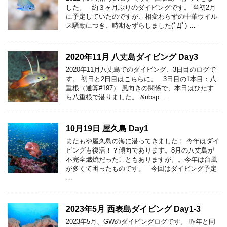
した。 約３ヶ月ぶりのダイビングです。 当初2月
に予定していたのですが、相変わらずの中華ウイル
ス騒動につき、時期をずらしました(ﾟДﾟ) …
2020年11月 八丈島ダイビング Day3
2020年11月八丈島でのダイビング、3日目のログで
す。 初日と2日目はこちらに。 3日目の1本目：八
重根（通算#197） 風向きの関係で、本日はひたす
ら八重根で潜りました。 &nbsp …
10月19日 屋久島 Day1
またもや屋久島の海に潜ってきました！ 今年はダイ
ビングも復活！？傾向であります。8月の八丈島が
不完全燃焼だったこともありますが。。今年は台風
が多くて困ったものです。 今回はダイビング予定
…
2023年5月 西表島ダイビング Day1-3
2023年5月、GWのダイビングログです。 昨年と同