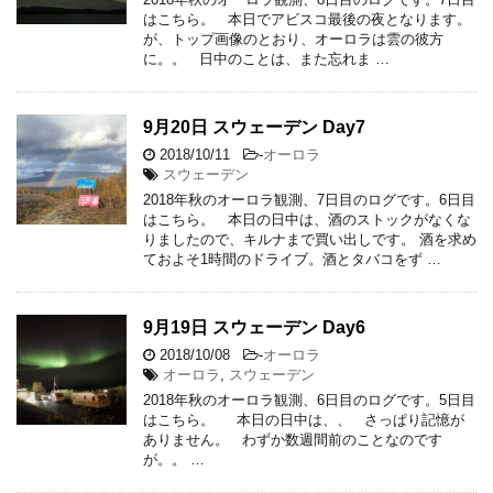
はこちら。 本日でアビスコ最後の夜となります。
が、トップ画像のとおり、オーロラは雲の彼方
に。。 日中のことは、また忘れま …
9月20日 スウェーデン Day7
2018/10/11
-
オーロラ
スウェーデン
2018年秋のオーロラ観測、7日目のログです。6日目
はこちら。 本日の日中は、酒のストックがなくな
りましたので、キルナまで買い出しです。 酒を求め
ておよそ1時間のドライブ。酒とタバコをず …
9月19日 スウェーデン Day6
2018/10/08
-
オーロラ
オーロラ
,
スウェーデン
2018年秋のオーロラ観測、6日目のログです。5日目
はこちら。 本日の日中は、、 さっぱり記憶が
ありません。 わずか数週間前のことなのです
が。。 …