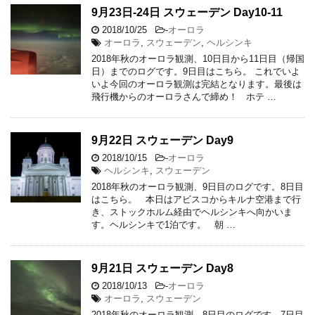
9月23日-24日 スウェーデン Day10-11
2018/10/25
-
オーロラ
オーロラ
,
スウェーデン
,
ヘルシンキ
2018年秋のオーロラ観測、10日目から11日目（帰国
日）までのログです。9日目はこちら。 これでいよ
いよ今回のオーロラ観測は完結となります。最後は
飛行機からのオーロラさんで締め！ ホテ …
9月22日 スウェーデン Day9
2018/10/15
-
オーロラ
ヘルシンキ
,
スウェーデン
2018年秋のオーロラ観測、9日目のログです。8日目
はこちら。 本日はアビスコからキルナ空港まで行
き、ストックホルム経由でヘルシンキへ向かいま
す。ヘルシンキで1泊です。 朝 …
9月21日 スウェーデン Day8
2018/10/13
-
オーロラ
オーロラ
,
スウェーデン
2018年秋のオーロラ観測、8日目のログです。7日目