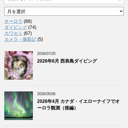
ア
ー
カ
オーロラ
(88)
イ
ダイビング
(74)
ブ
カワセミ
(67)
カメラ・撮影記
(5)
2026/07/20
2026年6月 西表島ダイビング
2026/05/06
2026年4月 カナダ・イエローナイフでオ
ーロラ観測（後編）