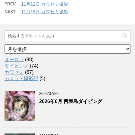
PREV
11月12日 カワセミ撮影
NEXT
11月19日 カワセミ撮影
ア
ー
カ
オーロラ
(88)
イ
ダイビング
(74)
ブ
カワセミ
(67)
カメラ・撮影記
(5)
2026/07/20
2026年6月 西表島ダイビング