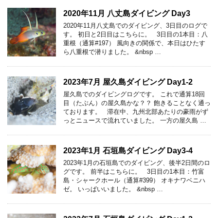
2020年11月 八丈島ダイビング Day3
2020年11月八丈島でのダイビング、3日目のログで
す。 初日と2日目はこちらに。 3日目の1本目：八
重根（通算#197） 風向きの関係で、本日はひたす
ら八重根で潜りました。 &nbsp …
2023年7月 屋久島ダイビング Day1-2
屋久島でのダイビングログです。 これで通算18回
目（たぶん）の屋久島かな？？ 飽きることなく通っ
ております。 滞在中、九州北部あたりの豪雨がず
っとニュースで流れていました。 一方の屋久島 …
2023年1月 石垣島ダイビング Day3-4
2023年1月の石垣島でのダイビング、後半2日間のロ
グです。 前半はこちらに。 3日目の1本目：竹富
島・シャークホール（通算#399） オキナワベニハ
ゼ。 いっぱいいました。 &nbsp …