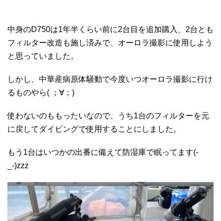
中身のD750は1年半くらい前に2台目を追加購入、2台とも
フィルター改造も施し済みで、オーロラ撮影に使用しよう
と思っていました。
しかし、中華産病原体騒動で今度いつオーロラ撮影に行け
るものやら( ；∀；)
使わないのももったいなので、うち1台のフィルターを元
に戻してダイビングで使用することにしました。
もう1台はいつかの出番に備えて防湿庫で眠ってます(-
_-)zzz