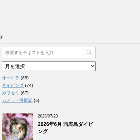
せ
ア
ー
カ
オーロラ
(88)
イ
ダイビング
(74)
ブ
カワセミ
(67)
カメラ・撮影記
(5)
2026/07/20
2026年6月 西表島ダイビ
ング