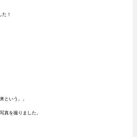
した！
来という。。
写真を撮りました。