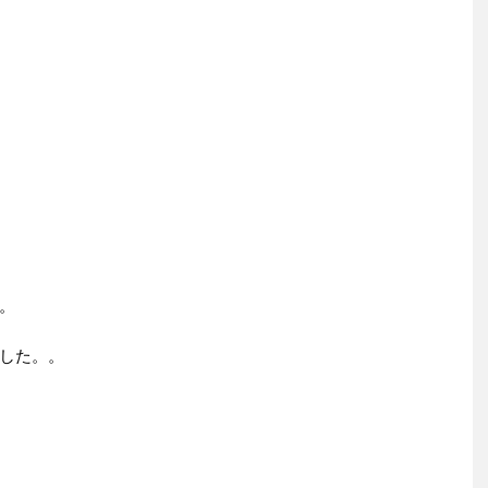
。
した。。