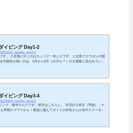
ダイビング Day1-2
/20220601_hachijo_day1-2
です。 八丈島に行くのはちょうど一年ぶりです。八丈島でユウゼンの群
る可能性が高いのは、5月から6月（11月も？）の大潮後と言われていま
が(ﾟДﾟ) めげずにユウゼン玉を求め、今年も同時期の八丈の海へ！海のガ
イビングクラブの仲谷さんです。 今回は4日間のダイビングでした。こ
影した写真を貼っています。 初日は早朝便で八丈入りしました。到着当
で、でき...
ダイビング Day3-4
/20220603_hachijo_day3-4
イビング、後半のログです。前半はこちらに。 3日目の1本目（早朝）：ナ
の日も早朝ナズマドから！激流に備えてガイドの仲谷さんが水中スクーター
さいました。仲谷さんにつかまって沖までドナドナ( ・∇・)スクーターで
フィンキックはそれなりにしないといけないのですね（意外と疲れ
ウゼン玉。仲谷さんが指差す先にはついに！ユウゼン玉！？小玉（6匹）
増えることなく、すぐ散...