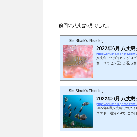
前回の八丈は6月でした。
ShuShark's Photolog
2022年6月 八丈島
https://shushark-photo.com
八丈島でのダイビングログ
れ（ユウゼン玉）が見られ
す。昨年はさっぱりでした
イドは今回もアルケロンダ
のログでは前半2日間で撮
日のダイビング予定でしたの
ShuShark's Photolog
2022年6月 八丈島
https://shushark-photo.com
2022年6月八丈島でのダ
ズマド（通算#349）こ
（2連結）を用意してくだ
牽引してもらっていても、
る）。。 今日も狙いはユ
です(^_^;) それ以上数が