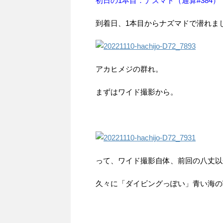
初日の1本目：ナズマド（通算#384）
到着日、1本目からナズマドで潜れま
アカヒメジの群れ。
まずはワイド撮影から。
って、ワイド撮影自体、前回の八丈以
久々に「ダイビングっぽい」青い海の