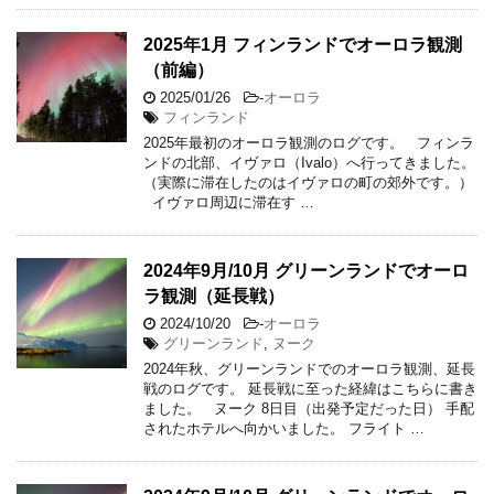
2025年1月 フィンランドでオーロラ観測
（前編）
2025/01/26
-
オーロラ
フィンランド
2025年最初のオーロラ観測のログです。 フィンラ
ンドの北部、イヴァロ（Ivalo）へ行ってきました。
（実際に滞在したのはイヴァロの町の郊外です。）
イヴァロ周辺に滞在す …
2024年9月/10月 グリーンランドでオーロ
ラ観測（延長戦）
2024/10/20
-
オーロラ
グリーンランド
,
ヌーク
2024年秋、グリーンランドでのオーロラ観測、延長
戦のログです。 延長戦に至った経緯はこちらに書き
ました。 ヌーク 8日目（出発予定だった日） 手配
されたホテルへ向かいました。 フライト …